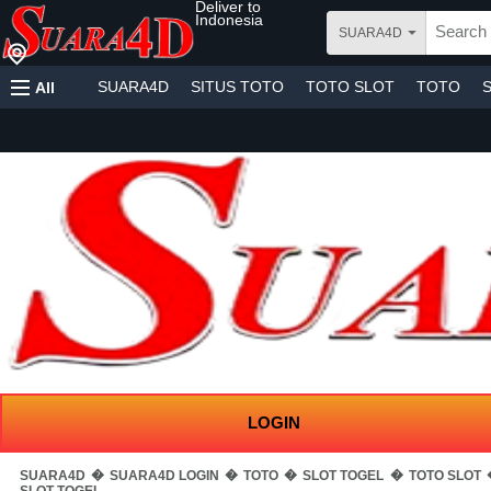
Deliver to
Indonesia
SUARA4D
SUARA4D
SITUS TOTO
TOTO SLOT
TOTO
All
LOGIN
�
�
�
�
SUARA4D
SUARA4D LOGIN
TOTO
SLOT TOGEL
TOTO SLOT