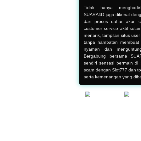
Tidak hanya menghadirk
SUARA4D juga dikenal denga
dari proses daftar akun c
customer service aktif sel
menarik, tampilan situs user
tanpa hambatan membuat 
nyaman dan menguntung
Bergabung bersama SUA
sendiri sensasi bermain di 
scam dengan Slot777 dan to
serta kemenangan yang dib