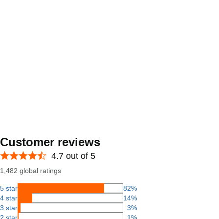
Customer reviews
4.7 out of 5
1,482 global ratings
5 star
82%
4 star
14%
3 star
3%
2 star
1%