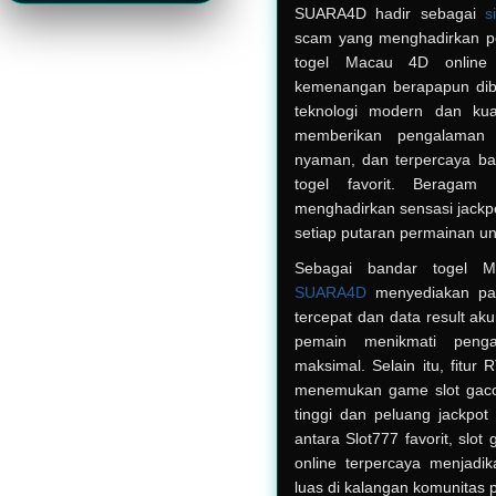
SUARA4D hadir sebagai
s
scam yang menghadirkan pe
togel Macau 4D online 
kemenangan berapapun di
teknologi modern dan kua
memberikan pengalaman
nyaman, dan terpercaya bag
togel favorit. Beragam
menghadirkan sensasi jackp
setiap putaran permainan un
Sebagai bandar togel M
SUARA4D
menyediakan pas
tercepat dan data result ak
pemain menikmati peng
maksimal. Selain itu, fitur
menemukan game slot gaco
tinggi dan peluang jackpot
antara Slot777 favorit, slot
online terpercaya menjad
luas di kalangan komunitas 